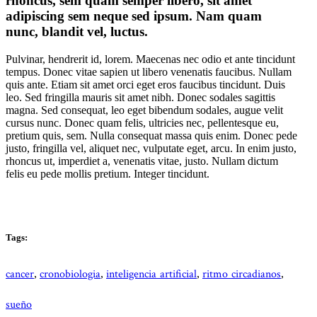
rhoncus, sem quam semper libero, sit amet
adipiscing sem neque sed ipsum. Nam quam
nunc, blandit vel, luctus.
Pulvinar, hendrerit id, lorem. Maecenas nec odio et ante tincidunt
tempus. Donec vitae sapien ut libero venenatis faucibus. Nullam
quis ante. Etiam sit amet orci eget eros faucibus tincidunt. Duis
leo. Sed fringilla mauris sit amet nibh. Donec sodales sagittis
magna. Sed consequat, leo eget bibendum sodales, augue velit
cursus nunc. Donec quam felis, ultricies nec, pellentesque eu,
pretium quis, sem. Nulla consequat massa quis enim. Donec pede
justo, fringilla vel, aliquet nec, vulputate eget, arcu. In enim justo,
rhoncus ut, imperdiet a, venenatis vitae, justo. Nullam dictum
felis eu pede mollis pretium. Integer tincidunt.
Tags:
cancer
cronobiologia
inteligencia artificial
ritmo circadianos
,
,
,
,
sueño