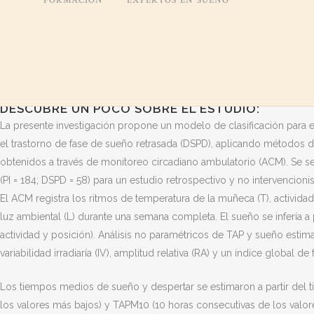
FORMACIÓN
EXPERTOS EN SUEÑO
motora, la posición del cuerpo y la exposición a la luz ambiental.
El objetivo principal es evaluar el insomnio y el trastorno del sueño c
síntomas similares. Los métodos de predicción y clasificación basa
rápidamente como herramientas diagnósticas para una amplia varied
DESCUBRE UN POCO SOBRE EL ESTUDIO:
La presente investigación propone un modelo de clasificación para el 
el trastorno de fase de sueño retrasada (DSPD), aplicando métodos d
obtenidos a través de monitoreo circadiano ambulatorio (ACM). Se s
(PI = 184; DSPD = 58) para un estudio retrospectivo y no intervencion
El ACM registra los ritmos de temperatura de la muñeca (T), actividad
luz ambiental (L) durante una semana completa. El sueño se infería a p
actividad y posición). Análisis no paramétricos de TAP y sueño estimado
variabilidad irradiaría (IV), amplitud relativa (RA) y un índice global de
Los tiempos medios de sueño y despertar se estimaron a partir del 
los valores más bajos) y TAPM10 (10 horas consecutivas de los val