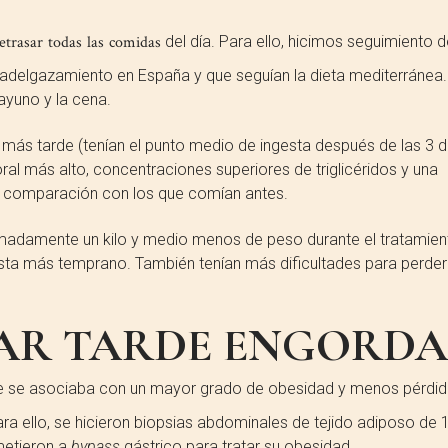
etrasar todas las comidas
del día. Para ello, hicimos seguimiento d
 adelgazamiento en España y que seguían la dieta mediterránea
ayuno y la cena.
más tarde (tenían el punto medio de ingesta después de las 3 d
l más alto, concentraciones superiores de triglicéridos y una
 en comparación con los que comían antes.
madamente un kilo y medio menos de peso durante el tratamien
sta más temprano. También tenían más dificultades para perder
NAR TARDE ENGORDA
e se asociaba con un mayor grado de obesidad y menos pérdid
a ello, se hicieron biopsias abdominales de tejido adiposo de 
metieron a
bypass
gástrico para tratar su obesidad.