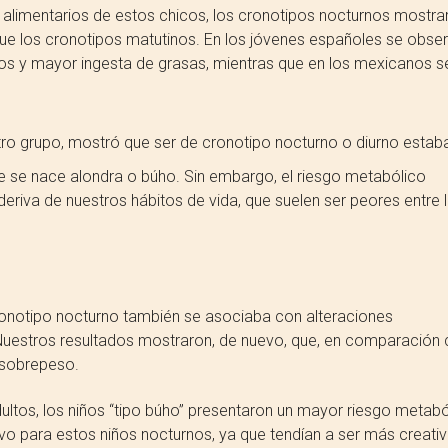
 alimentarios de estos chicos, los cronotipos nocturnos mostra
e los cronotipos matutinos. En los jóvenes españoles se obse
 y mayor ingesta de grasas, mientras que en los mexicanos s
tro grupo, mostró que ser de cronotipo nocturno o diurno estab
e se nace alondra o búho. Sin embargo, el riesgo metabólico
eriva de nuestros hábitos de vida, que suelen ser peores entre 
cronotipo nocturno también se asociaba con alteraciones
Nuestros resultados mostraron, de nuevo, que, en comparación
 sobrepeso.
ltos, los niños “tipo búho” presentaron un mayor riesgo metabó
ivo para estos niños nocturnos, ya que tendían a ser más creati