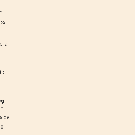
e
. Se
e la
to
?
a de
18