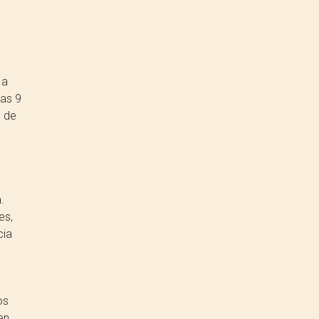
 a
las 9
d de
.
es,
cia
os
en