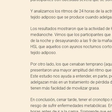
Y analizamos los ritmos de 24 horas de la act
tejido adiposo que se produce cuando adelgaz
Los resultados mostraron que la actividad de H
medianoche. Vimos que los participantes que s
de la noche y desayunando a las 9 de la mañan
HSL que aquellos con ayunos nocturnos cortos
tejido adiposo.
Por otro lado, los que cenaban temprano (aqu
presentaron una mayor amplitud del ritmo que 
Este estudio nos ayuda a entender, en parte,
adelgazan más en un tratamiento de pérdida d
tienen más facilidad de movilizar grasa.
En conclusión, cenar tarde, tener el cronotipo
riesgo de sufrir enfermedades metabólicas. En 
horas antes de ir a la cama. Sorprende que es