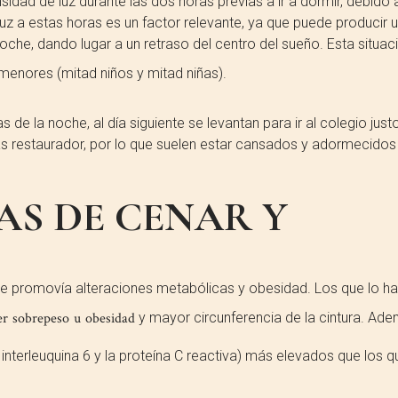
dad de luz durante las dos horas previas a ir a dormir, debido a
 luz a estas horas es un factor relevante, ya que puede producir 
oche, dando lugar a un retraso del centro del sueño. Esta situac
menores (mitad niños y mitad niñas).
 de la noche, al día siguiente se levantan para ir al colegio just
s restaurador, por lo que suelen estar cansados y adormecidos
S DE CENAR Y
e promovía alteraciones metabólicas y obesidad. Los que lo ha
er sobrepeso u obesidad
y mayor circunferencia de la cintura. Ade
interleuquina 6 y la proteína C reactiva) más elevados que los q