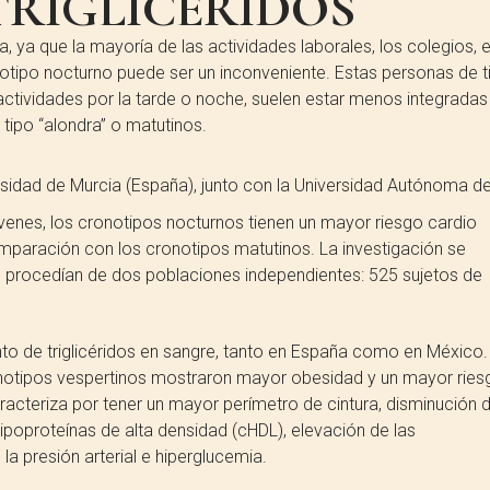
RIGLICÉRIDOS
ya que la mayoría de las actividades laborales, los colegios, e
otipo nocturno puede ser un inconveniente. Estas personas de t
actividades por la tarde o noche, suelen estar menos integradas
tipo “alondra” o matutinos.
sidad de Murcia (España), junto con la Universidad Autónoma d
venes, los cronotipos nocturnos tienen un mayor riesgo cardio
mparación con los cronotipos matutinos. La investigación se
 procedían de dos poblaciones independientes: 525 sujetos de
to de triglicéridos en sangre, tanto en España como en México.
onotipos vespertinos mostraron mayor obesidad y un mayor ries
acteriza por tener un mayor perímetro de cintura, disminución 
lipoproteínas de alta densidad (cHDL), elevación de las
la presión arterial e hiperglucemia.