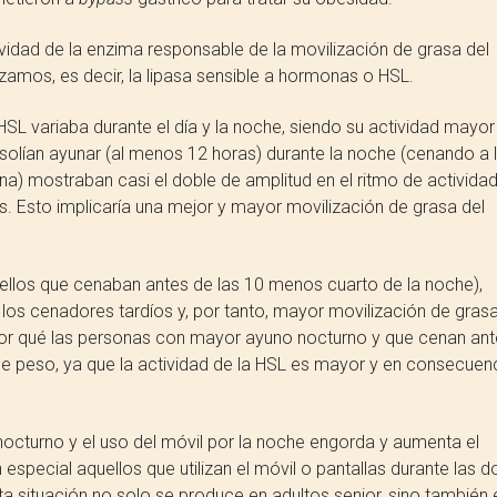
ividad de la enzima responsable de la movilización de grasa del
amos, es decir, la lipasa sensible a hormonas o HSL.
SL variaba durante el día y la noche, siendo su actividad mayor
olían ayunar (al menos 12 horas) durante la noche (cenando a 
a) mostraban casi el doble de amplitud en el ritmo de activida
. Esto implicaría una mejor y mayor movilización de grasa del
ellos que cenaban antes de las 10 menos cuarto de la noche),
los cenadores tardíos y, por tanto, mayor movilización de grasa
 por qué las personas con mayor ayuno nocturno y que cenan ant
e peso, ya que la actividad de la HSL es mayor y en consecuen
 nocturno y el uso del móvil por la noche engorda y aumenta el
especial aquellos que utilizan el móvil o pantallas durante las d
ta situación no solo se produce en adultos senior, sino también 