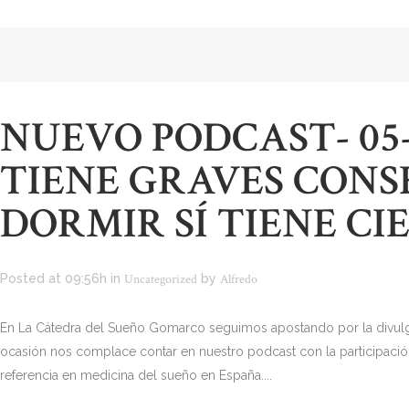
NUEVO PODCAST- 05
TIENE GRAVES CONS
DORMIR SÍ TIENE CI
Posted at 09:56h
in
Uncategorized
by
Alfredo
En La Cátedra del Sueño Gomarco seguimos apostando por la divulga
ocasión nos complace contar en nuestro podcast con la participación
referencia en medicina del sueño en España....