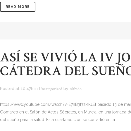
READ MORE
ASÍ SE VIVIÓ LA IV 
CÁTEDRA DEL SUEÑ
Posted at 10:47h
in
Uncategorized
by
Alfredo
https://www.youtube.com/watch?v=E7hB9f72Kk4El pasado 13 de marz
Gomarco en el Salón de Actos Sócrates, en Murcia, en una jornada ded
del sueño para la salud. Esta cuarta edición se convirtió en la...