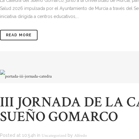
La Cátedra del Sueño Gomarco, junto a la Universidad de Murcia, pa
Salud 2026 impulsada por el Ayuntamiento de Murcia a través del Se
iniciativa dirigida a centros educativos,...
READ MORE
III JORNADA DE LA 
SUEÑO GOMARCO
Posted at 10:54h
in
Uncategorized
by
Alfredo