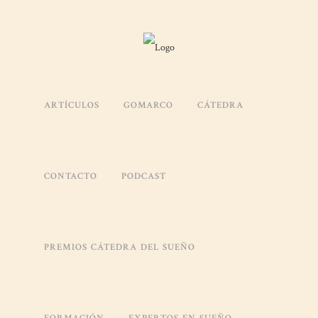
LA CÁTEDRA DEL SU
EN EL SBC FORUM 20
ARTÍCULOS
GOMARCO
CÁTEDRA
Posted at 05:55h
in
Uncategorized
by
Alfredo
La importancia del descanso en la salud laboral La Cátedra del Sue
Bienestar y Conciliación en el mundo laboral, un encuentro que reún
CONTACTO
PODCAST
figuras del ámbito empresarial para reflexionar sobre los...
READ MORE
PREMIOS CÁTEDRA DEL SUEÑO