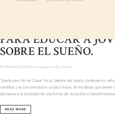
FORMACIÓN
EXPERTOS EN SUEÑO
LA CÁTEDRA DEL S
IMPULSA UN PROYE
PARA EDUCAR A JÓV
SOBRE EL SUEÑO.
Posted at 07:20h
in
Uncategorized
by
Alfredo
“Sueña pero No en Clase” En la Cátedra del Sueño continuamos ref
científica y la concienciación social a través de iniciativas que tien
descanso a la sociedad de una forma útil, accesible y transformadora.
READ MORE