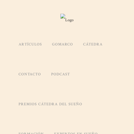
LA CÁTEDRA DEL SUEÑO PART
2026
Posted at 05:55h
in
Uncategorized
by
Alfredo
ARTÍCULOS
GOMARCO
CÁTEDRA
LA IMPORTANCIA DEL DESCAN
LABORAL
CONTACTO
PODCAST
La
Cátedra del Sueño
participó en el
SBC Forum
, Congreso de Sal
encuentro que reúne cada año a destacados profesionales, ejecutivos 
sobre los retos actuales relacionados con la salud, el bienestar labora
PREMIOS CÁTEDRA DEL SUEÑO
Este foro se ha consolidado como un espacio de referencia para abor
más saludables, humanos y sostenibles. A través de diferentes ponen
SBC Forum pone sobre la mesa temas clave para las organizaciones ac