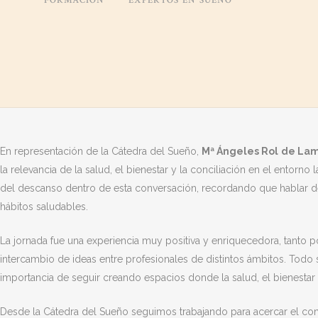
FORMACIÓN
EXPERTOS EN SUEÑO
personas como pilares estratégicos para el presente y el futuro de l
Desde la
Cátedra del Sueño
estamos muy orgullosos de haber form
sobre un aspecto fundamental para la salud y la calidad de vida: el 
oportunidad para seguir concienciando sobre la importancia del des
mental y emocional de las personas.
En representación de la Cátedra del Sueño,
Mª Ángeles Rol
de La
la relevancia de la salud, el bienestar y la conciliación en el entorno
del descanso dentro de esta conversación, recordando que hablar de
hábitos saludables.
La jornada fue una experiencia muy positiva y enriquecedora, tanto p
intercambio de ideas entre profesionales de distintos ámbitos. Todo 
importancia de seguir creando espacios donde la salud, el bienesta
Desde la Cátedra del Sueño seguimos trabajando para acercar el co