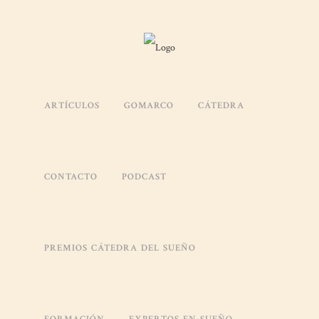
EVITA CENAS COPIOSAS Y HA
ANTES DE DORMIR
ARTÍCULOS
GOMARCO
CÁTEDRA
Posted at 07:27h
in
Sueño
by
Alfredo
La alimentación es uno de los grandes pilares de un estilo de vida salu
CONTACTO
PODCAST
estado de ánimo y, por supuesto, también en la calidad del desca
hacemos justo antes de acostarnos?
Aunque a veces no le damos la importancia que merece, la rutina pre
PREMIOS CÁTEDRA DEL SUEÑO
descanso. Entre otros, uno de los hábitos a cuidar es la última comida
demasiado cercana a la hora de dormir puede hacer que el cuerpo si
debería estar entrando en modo descanso. En este artículo te explic
de ir a la cama y cómo ajustar nuestros horarios de cena para favor