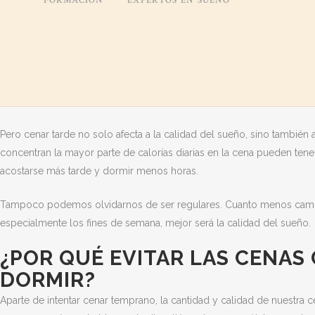
FORMACIÓN
EXPERTOS EN SUEÑO
¿A QUÉ HORA DEBERÍA CENAR
Las evidencias actuales apuntan a que cenar temprano, y más concre
beneficiar a nuestro descanso. De hecho, cenar dentro de las 3 hora
probabilidad de despertares nocturnos, lo que sugiere que el momen
a tener un sueño menos fragmentado.
Pero cenar tarde no solo afecta a la calidad del sueño, sino también
concentran la mayor parte de calorías diarias en la cena pueden tene
acostarse más tarde y dormir menos horas.
Tampoco podemos olvidarnos de ser regulares. Cuanto menos cambia
especialmente los fines de semana, mejor será la calidad del sueño.
¿POR QUÉ EVITAR LAS CENAS
DORMIR?
Aparte de intentar cenar temprano, la cantidad y calidad de nuestr